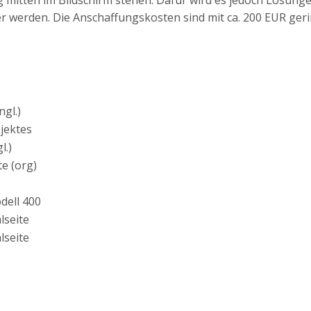
g mitten im Bildschirm stehen. Dafür wird es jedoch Lösung
 werden. Die Anschaffungskosten sind mit ca. 200 EUR geri
ngl.)
jektes
l.)
te (org)
dell 400
lseite
lseite