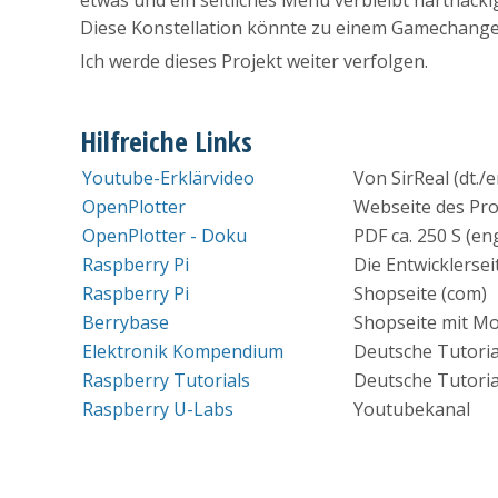
etwas und ein seitliches Menü verbleibt hartnäcki
Diese Konstellation könnte zu einem Gamechanger
Ich werde dieses Projekt weiter verfolgen.
Hilfreiche Links
Youtube-Erklärvideo
Von SirReal (dt./e
OpenPlotter
Webseite des Pro
OpenPlotter - Doku
PDF ca. 250 S (eng
Raspberry Pi
Die Entwicklersei
Raspberry Pi
Shopseite (com)
Berrybase
Shopseite mit Mo
Elektronik Kompendium
Deutsche Tutoria
Raspberry Tutorials
Deutsche Tutoria
Raspberry U-Labs
Youtubekanal