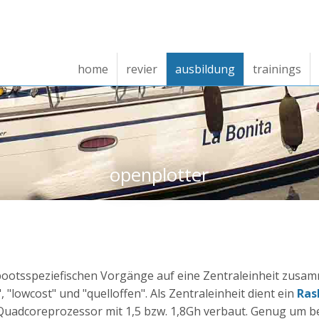
home
revier
ausbildung
trainings
openplotter
nd bootsspeziefischen Vorgänge auf eine Zentraleinheit zusa
"lowcost" und "quelloffen". Als Zentraleinheit dient ein
Ras
n Quadcoreprozessor mit 1,5 bzw. 1,8Gh verbaut. Genug um be