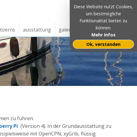
Diese Website nutzt Cookies,
um bestmögliche
Funktionalität bieten zu
können.
toerns
ausstattung
galerie
impressum
skipper
Mehr Infos
Ok, verstanden
mmen zu führen.
berry Pi
(Version 4). In der Grundausstattung zu
sipielsweise mit OpenCPN, xyGrib, flüssig